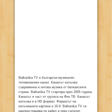
Balkanika TV е български музикален
телевизионен канал. Каналът излъчва
съвременна и хитова музика от балканските
страни. Balkanika TV стартира през 2005 година.
Каналът е част от групата на Фен ТВ. Каналът
излъчва и в HD формат. Форматът на
излъчваната картина е 16:9. Balkanika TV се
разпространява по кабел и през сателит.