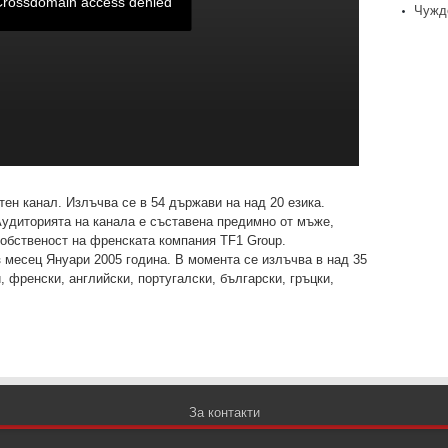
Чужд
тен канал. Излъчва се в 54 държави на над 20 езика.
удиторията на канала е съставена предимно от мъже,
собственост на френската компания TF1 Group.
з месец Януари 2005 година. В момента се излъчва в над 35
, френски, английски, португалски, български, гръцки,
За контакти