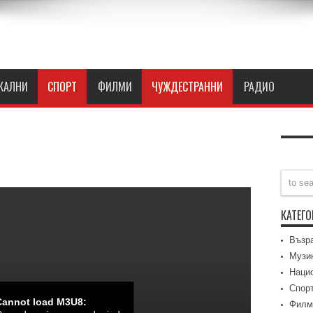
КАЛНИ
СПОРТ
ФИЛМИ
ЧУЖДЕСТРАННИ
РАДИО
КАТЕГ
Възр
Музи
Наци
Спор
Филм