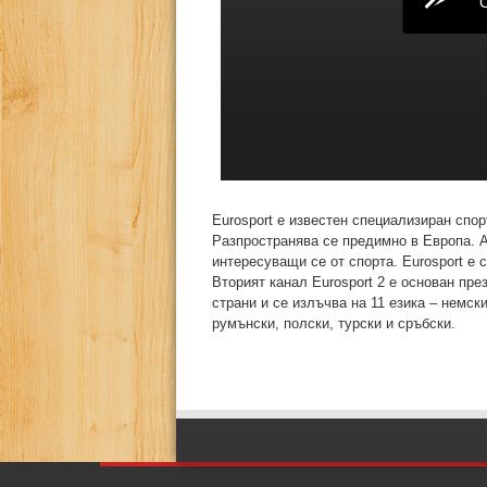
Eurosport е известен специализиран спор
Разпространява се предимно в Европа. А
интересуващи се от спорта. Еurosport е 
Вторият канал Eurosport 2 е основан пре
страни и се излъчва на 11 езика – немски
румънски, полски, турски и сръбски.