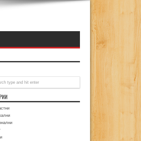
ОРИИ
астни
кални
онални
т
и