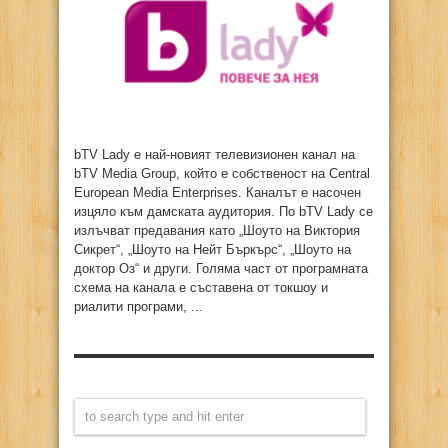
bTV Lady е най-новият телевизионен канал на
bTV Media Group, който е собственост на Central
European Media Enterprises. Каналът е насочен
изцяло към дамската аудитория. По bTV Lady се
излъчват предавания като „Шоуто на Виктория
Сикрет“, „Шоуто на Нейт Бъркърс“, „Шоуто на
доктор Оз“ и други. Голяма част от програмната
схема на канала е съставена от токшоу и
риалити програми, ...