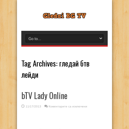
Tag Archives:
гледай бтв
лейди
bTV Lady Online
за
11/17/2013
Коментарите са изключени
bTV
Lady
Online