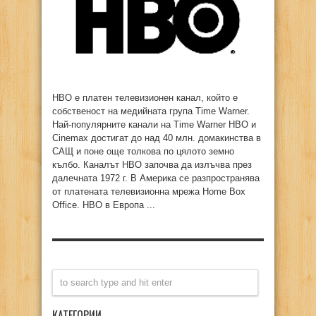
HBO е платен телевизионен канал, който е
собственост на медийната група Time Warner.
Най-популярните канали на Time Warner HBO и
Cinemax достигат до над 40 млн. домакинства в
САЩ и поне още толкова по цялото земно
кълбо. Каналът HBO започва да излъчва през
далечната 1972 г. В Америка се разпространява
от платената телевизионна мрежа Home Box
Office. HBO в Европа ...
КАТЕГОРИИ