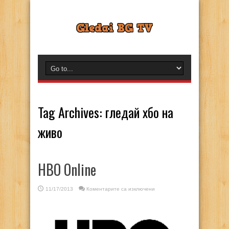
Tag Archives:
гледай хбо на
живо
HBO Online
за
11/17/2013
Коментарите са изключени
HBO
Online