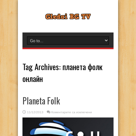
Tag Archives:
планета фолк
онлайн
Planeta Folk
за
11/12/2013
Коментарите са изключени
Planeta
Folk