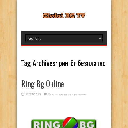
Tag Archives:
рингбг безплатно
Ring Bg Online
за
11/17/2013
Коментарите са изключени
Ring
Bg
Online