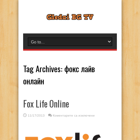
Tag Archives:
фокс лайв
онлайн
Fox Life Online
за
11/17/2013
Коментарите са изключени
Fox
Life
Online