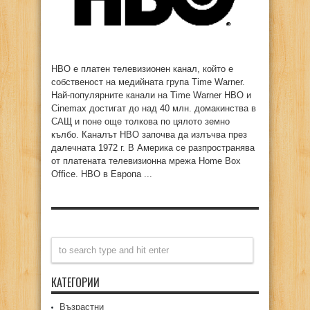
HBO е платен телевизионен канал, който е
собственост на медийната група Time Warner.
Най-популярните канали на Time Warner HBO и
Cinemax достигат до над 40 млн. домакинства в
САЩ и поне още толкова по цялото земно
кълбо. Каналът HBO започва да излъчва през
далечната 1972 г. В Америка се разпространява
от платената телевизионна мрежа Home Box
Office. HBO в Европа ...
КАТЕГОРИИ
Възрастни