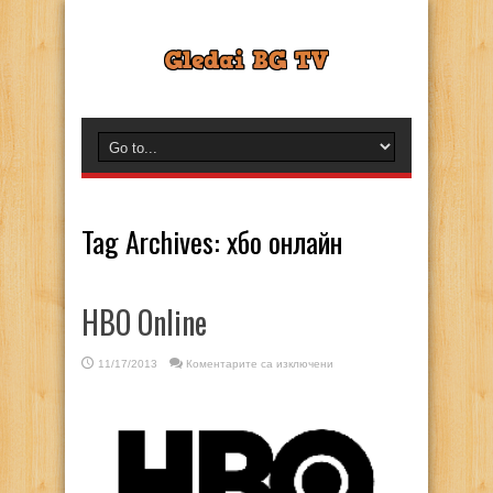
Tag Archives:
хбо онлайн
HBO Online
за
11/17/2013
Коментарите са изключени
HBO
Online