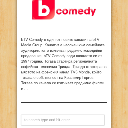
bTV Comedy е един от новите канали на bTV
Media Group. Каналът е насочен към семейната
аудитория, като излъчва предимно комедийни
предавания. bTV Comedy води началото си от
1997 година. Тогава стартира регионалната
софийска телевизия Триада. Триада стартира на
мястото на френския канал TV5 Monde, който
тогава е собственост на Красимир Гергов.
Тогава по канала се излъчват предимно филми
и ...