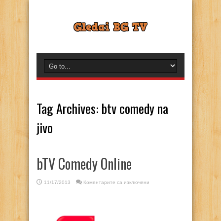
Tag Archives:
btv comedy na
jivo
bTV Comedy Online
за
11/17/2013
Коментарите са изключени
bTV
Comedy
Online