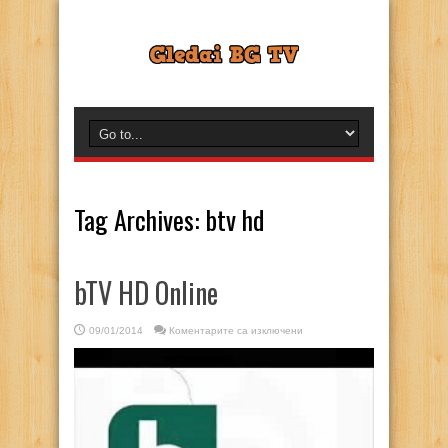
Tag Archives:
btv hd
bTV HD Online
за
09/01/2014
Коментарите са изключени
bTV
HD
Online