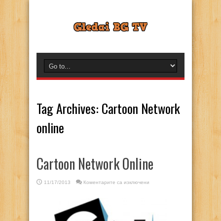
Tag Archives:
Cartoon Network
online
Cartoon Network Online
за
11/17/2013
Коментарите са изключени
Cartoon
Network
Online