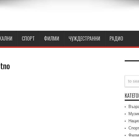
КАЛНИ
СПОРТ
ФИЛМИ
ЧУЖДЕСТРАННИ
РАДИО
atno
КАТЕГ
a
Възр
e
Музи
Наци
Спор
Филм