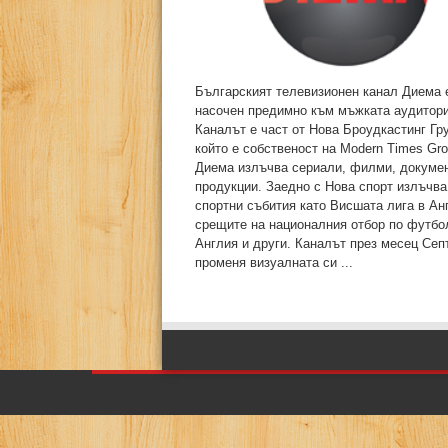
Българският телевизионен канал Диема 
насочен предимно към мъжката аудитори
Каналът е част от Нова Броудкастинг Гру
който е собственост на Modern Times Gro
Диема излъчва сериали, филми, докуме
продукции. Заедно с Нова спорт излъчва
спортни събития като Висшата лига в Ан
срещите на националния отбор по футбо
Англия и други. Каналът през месец Сеп
променя визуалната си ...