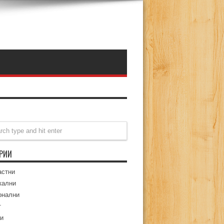
ОРИИ
астни
кални
онални
т
и