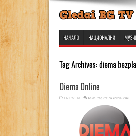
НАЧАЛО
НАЦИОНАЛНИ
МУЗИ
Tag Archives:
diema bezpl
Diema Online
за
11/17/2013
Коментарите са изключени
Diem
Onlin