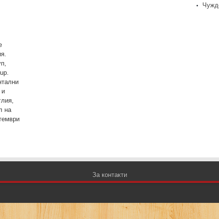
Чужд
е
я.
п,
up.
нтални
 и
глия,
л на
тември
За контакти