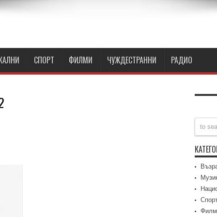
КАЛНИ
СПОРТ
ФИЛМИ
ЧУЖДЕСТРАННИ
РАДИО
2
КАТЕГ
a
Възр
Музи
e
Наци
Спор
Филм