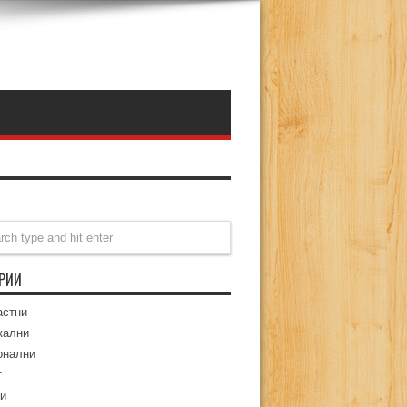
ОРИИ
астни
кални
онални
т
и