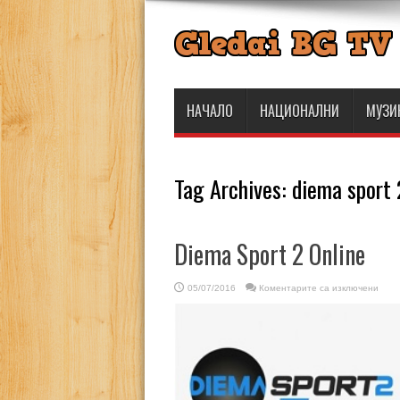
НАЧАЛО
НАЦИОНАЛНИ
МУЗИ
Tag Archives:
diema sport 
Diema Sport 2 Online
за
05/07/2016
Коментарите са изключени
Diem
Sport
2
Onlin