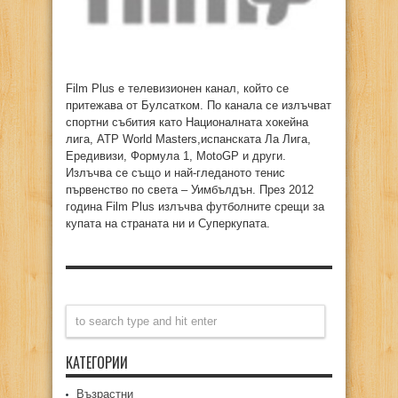
Film Plus е телевизионен канал, който се
притежава от Булсатком. По канала се излъчват
спортни събития като Националната хокейна
лига, ATP World Masters,испанската Ла Лига,
Ередивизи, Формула 1, MotoGP и други.
Излъчва се също и най-гледаното тенис
първенство по света – Уимбълдън. През 2012
година Film Plus излъчва футболните срещи за
купата на страната ни и Суперкупата.
КАТЕГОРИИ
Възрастни