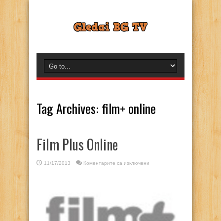
Tag Archives:
film+ online
Film Plus Online
за
11/17/2013
Коментарите са изключени
Film
Plus
Online