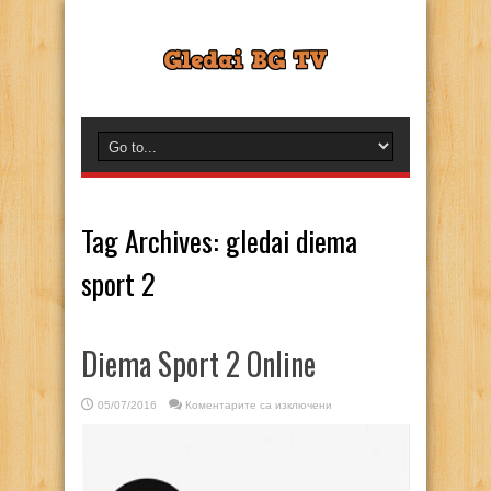
Tag Archives:
gledai diema
sport 2
Diema Sport 2 Online
за
05/07/2016
Коментарите са изключени
Diema
Sport
2
Online