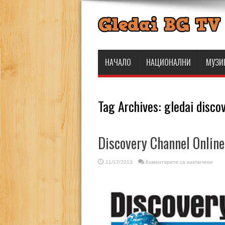
НАЧАЛО
НАЦИОНАЛНИ
МУЗИ
Tag Archives:
gledai disco
Discovery Channel Online
за
11/17/2013
Коментарите са изключени
Disco
Chan
Onlin