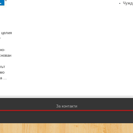
Чужд
о целия
y
но-
снован
лът
амо
 ...
За контакти