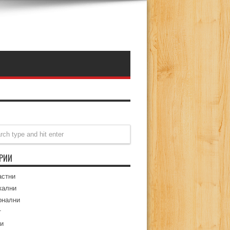
ОРИИ
астни
кални
онални
т
и