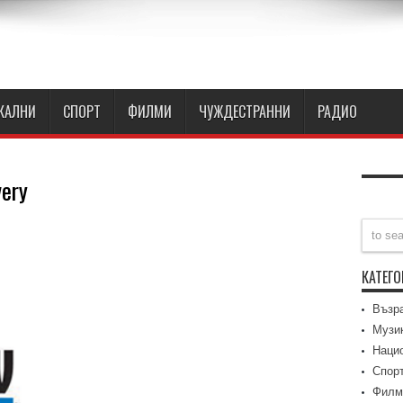
КАЛНИ
СПОРТ
ФИЛМИ
ЧУЖДЕСТРАННИ
РАДИО
very
КАТЕГ
very
Възр
nel
e
Музи
Наци
Спор
Филм