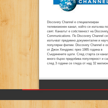
Discovery Channel е специализиран
телевизионен канал, който се излъчва п
свят. Каналът е собственост на Discover
Communications. По Discovery Channel се
излъчват предимно документални и науч
популярни филми. Discovery Channel е о
от Джон Хендрикс през 1985 година в
Съединените щати. След старта си кана
много бързо придобива популярност и с
след 3 години се гледа от над 32 милиона