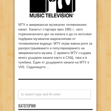
MTV е американски музикален телевизионен
канал. Каналът стартира през 1981 г., като
първоначалната цел на канала е да се излъчват
подбрани музикални видеоклипове от
телевизионни водещи. MTV играе важна роля за
разпространяването и популяризирането на
американската музика. С времето MTV създава
много дъщерни канали както в САЩ, така и в
чужбина. Един от дъщерните канали на MTV е
VH1. Седалището ...
КАТЕГОРИИ