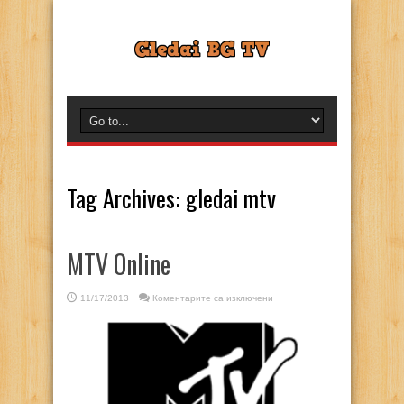
Tag Archives:
gledai mtv
MTV Online
за
11/17/2013
Коментарите са изключени
MTV
Online