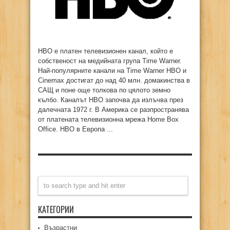
HBO е платен телевизионен канал, който е
собственост на медийната група Time Warner.
Най-популярните канали на Time Warner HBO и
Cinemax достигат до над 40 млн. домакинства в
САЩ и поне още толкова по цялото земно
кълбо. Каналът HBO започва да излъчва през
далечната 1972 г. В Америка се разпространява
от платената телевизионна мрежа Home Box
Office. HBO в Европа ...
КАТЕГОРИИ
Възрастни