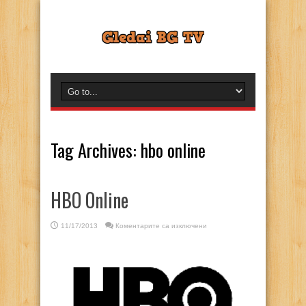
Tag Archives:
hbo online
HBO Online
за
11/17/2013
Коментарите са изключени
HBO
Online