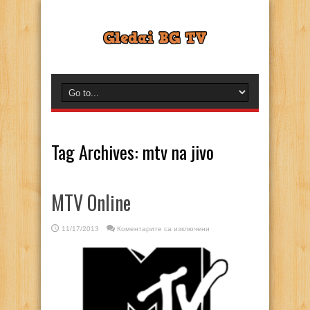
Tag Archives:
mtv na jivo
MTV Online
за
11/17/2013
Коментарите са изключени
MTV
Online