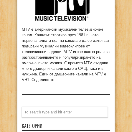
MTV е американски музикален телевизионен
канал. Каналът стартира през 1981 г., като
първоначалната цел на канала е да се излъчват
подбрани музикални видеоклипове от
телевизионни водещи. MTV играе важна роля за
разпространяването и популяризирането на
американската музика. С времето MTV създава
много дъщерни канали както в САЩ, така и в
чужбина. Един от дъщерните канали на MTV е
VH1. Седалището ...
КАТЕГОРИИ