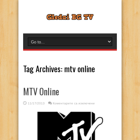
Tag Archives:
mtv online
MTV Online
за
11/17/2013
Коментарите са изключени
MTV
Online