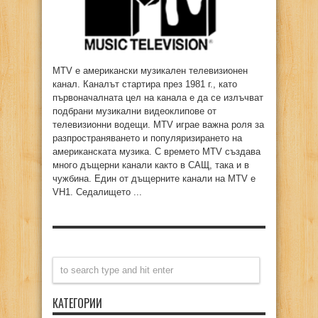
MTV е американски музикален телевизионен
канал. Каналът стартира през 1981 г., като
първоначалната цел на канала е да се излъчват
подбрани музикални видеоклипове от
телевизионни водещи. MTV играе важна роля за
разпространяването и популяризирането на
американската музика. С времето MTV създава
много дъщерни канали както в САЩ, така и в
чужбина. Един от дъщерните канали на MTV е
VH1. Седалището ...
КАТЕГОРИИ