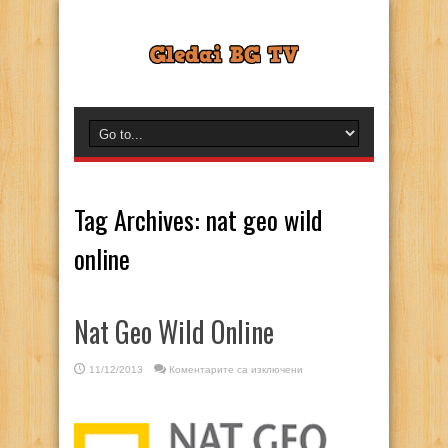
Tag Archives:
nat geo wild
online
Nat Geo Wild Online
за
11/12/2013
Коментарите са изключени
Nat
Geo
Wild
Online