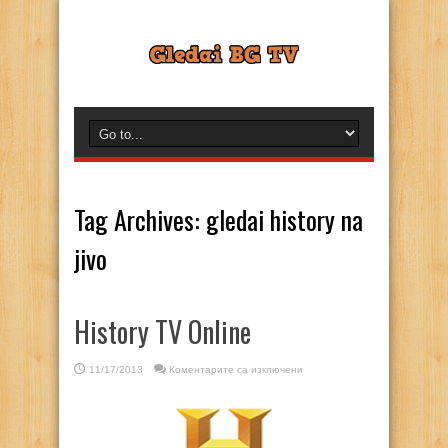
Tag Archives:
gledai history na
jivo
History TV Online
за
11/17/2013
Коментарите са изключени
History
TV
Online