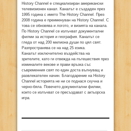
History Channel е специализиран американски
телевизионен канал. Каналът е създаден през
1995 година с името The History Channel. През
2008 година е преименуван на History Channel. С
това се обновява и логото, и визията на канала.
По History Channel се излъчват документални
филми за история и география. Каналът се
гледа от над 200 милиона души по цял свят.
Разпространява се на над 25 езика.
Каналът изключително въздейства на
зрителите, като ги отвежда на пътешествия през
изминалите векове и прави връзка със
съвременния свят по един доста вълнуващ и
развлекателен начин. Благодарение на History
Channel историята не ни се поднася скучна и
черно-бяла. Повечето документални филми,
които се излъчват се пресъздават с актьорска
игра.