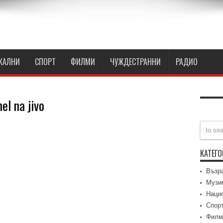
КАЛНИ
СПОРТ
ФИЛМИ
ЧУЖДЕСТРАННИ
РАДИО
el na jivo
КАТЕГ
ry
Възр
e
Музи
Наци
Спор
Филм