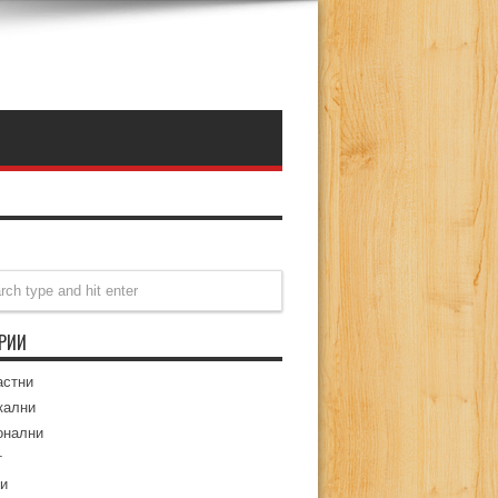
ОРИИ
астни
кални
онални
т
и