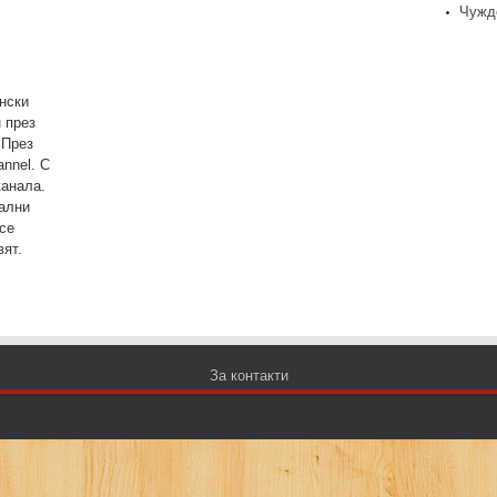
Чужд
нски
 през
 През
annel. С
канала.
тални
се
ят.
За контакти