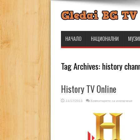
НАЧАЛО
НАЦИОНАЛНИ
МУЗИ
Tag Archives:
history chann
History TV Online
за
11/17/2013
Коментарите са изключени
Histo
TV
Onlin