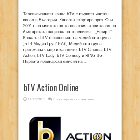
Телевизионният канал bTV е първият частен
канал в България. Каналът стартира през Юни
2001 г. на мястото на тогавашния втори канал на
българската национална телевизия – „Ефир 2“.
Каналът bTV е основният на медийната група
„БТВ Медиа Груп“ ЕАД. Медийната група
притежава също и каналите: bTV Cinema, bTV
Action, bTV Lady, bTV Comedy и RING BG.
Първата новинарска емисия на ...
bTV Action Online
за
11/17/2013
Коментарите са изключени
bTV
Action
Online