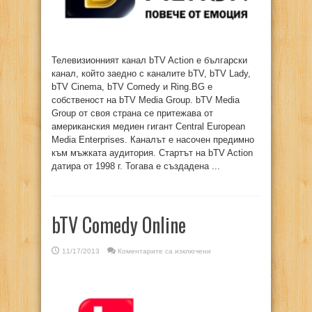
Телевизионният канал bTV Action е български
канал, който заедно с каналите bTV, bTV Lady,
bTV Cinema, bTV Comedy и Ring.BG е
собственост на bTV Media Group. bTV Media
Group от своя страна се притежава от
американския медиен гигант Central European
Media Enterprises. Каналът е насочен предимно
към мъжката аудитория. Стартът на bTV Action
датира от 1998 г. Тогава е създадена ...
bTV Comedy Online
за
11/17/2013
Коментарите са изключени
bTV
Comedy
Online