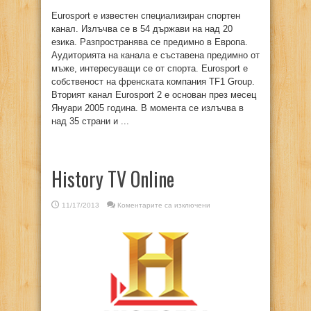
Eurosport е известен специализиран спортен
канал. Излъчва се в 54 държави на над 20
езика. Разпространява се предимно в Европа.
Аудиторията на канала е съставена предимно от
мъже, интересуващи се от спорта. Еurosport е
собственост на френската компания TF1 Group.
Вторият канал Eurosport 2 е основан през месец
Януари 2005 година. В момента се излъчва в
над 35 страни и ...
History TV Online
за
11/17/2013
Коментарите са изключени
History
TV
Online