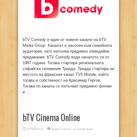
bTV Comedy е един от новите канали на bTV
Media Group. Каналът е насочен към семейната
аудитория, като излъчва предимно комедийни
предавания. bTV Comedy води началото си от
1997 година. Тогава стартира регионалната
софийска телевизия Триада. Триада стартира на
мястото на френския канал TV5 Monde, който
тогава е собственост на Красимир Гергов.
Тогава по канала се излъчват предимно филми
и ...
bTV Cinema Online
за
07/09/2014
Коментарите са изключени
bTV
Cinema