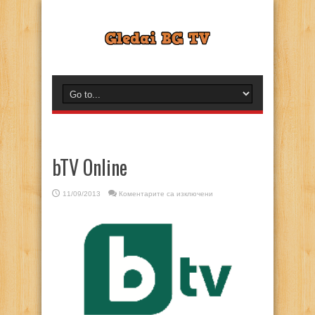
bTV Online
за
11/09/2013
Коментарите са изключени
bTV
Online