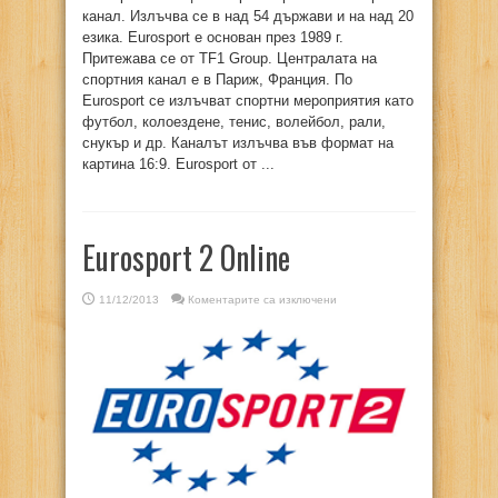
канал. Излъчва се в над 54 държави и на над 20
езика. Eurosport е основан през 1989 г.
Притежава се от TF1 Group. Централата на
спортния канал е в Париж, Франция. По
Eurosport се излъчват спортни мероприятия като
футбол, колоездене, тенис, волейбол, рали,
снукър и др. Каналът излъчва във формат на
картина 16:9. Eurosport от ...
Eurosport 2 Online
за
11/12/2013
Коментарите са изключени
Eurosport
2
Online