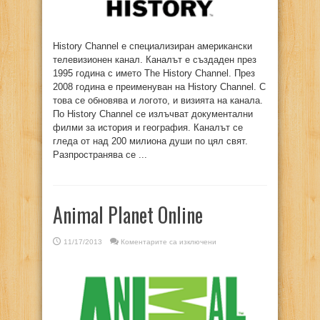
History Channel е специализиран американски
телевизионен канал. Каналът е създаден през
1995 година с името The History Channel. През
2008 година е преименуван на History Channel. С
това се обновява и логото, и визията на канала.
По History Channel се излъчват документални
филми за история и география. Каналът се
гледа от над 200 милиона души по цял свят.
Разпространява се ...
Animal Planet Online
за
11/17/2013
Коментарите са изключени
Animal
Planet
Online