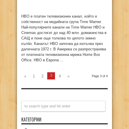
HBO е платен телевизионен канал, който е
собственост на медийната група Time Warner.
Най-популярните канали на Time Warner HBO и
Cinemax достигат до над 40 млн. домакинства в
САЩ и поне още толкова по цялото земно
кълбо. Каналът HBO започва да излъчва през
далечната 1972 г. В Америка се разпространява
от платената телевизионна мрежа Home Box
Office. HBO в Европа ...
3
«
1
2
4
»
Page 3 of 4
КАТЕГОРИИ