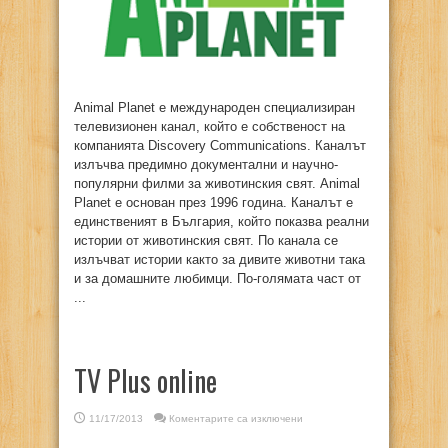
Animal Planet е международен специализиран
телевизионен канал, който е собственост на
компанията Discovery Communications. Каналът
излъчва предимно документални и научно-
популярни филми за животинския свят. Animal
Planet е основан през 1996 година. Каналът е
единственият в България, който показва реални
истории от животинския свят. По канала се
излъчват истории както за дивите животни така
и за домашните любимци. По-голямата част от
...
TV Plus online
за
11/17/2013
Коментарите са изключени
TV
Plus