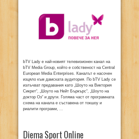
bTV Lady е най-новият телевизионен канал на
bTV Media Group, който е собственост на Central
European Media Enterprises. Каналът е насочен
изцяло към дамската аудитория. По bTV Lady се
излъчват предавания като „Шоуто на Виктория
Сикрет“, „Шоуто на Нейт Бъркърс“, „Шоуто на
доктор Оз“ и други. Голяма част от програмната
схема на канала е съставена от токшоу и
риалити програми, ...
Diema Sport Online