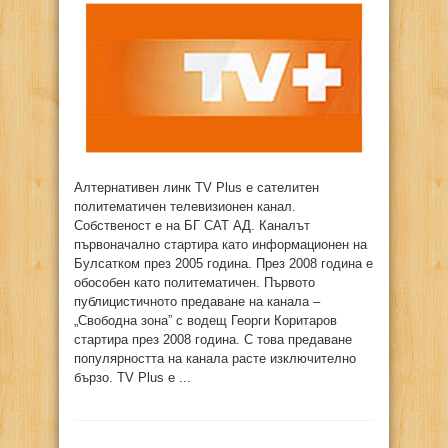
online
Алтернативен линк TV Plus е сателитен
политематичен телевизионен канал.
Собственост е на БГ САТ АД. Каналът
първоначално стартира като информационен на
Булсатком през 2005 година. През 2008 година е
обособен като политематичен. Първото
публицистичното предаване на канала –
„Свободна зона” с водещ Георги Коритаров
стартира през 2008 година. С това предаване
популярността на канала расте изключително
бързо. TV Plus е ...